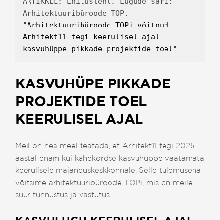
ARTIKKEL: Ehitusleht. Lugude sari: 
Arhitektuuribüroode TOP. 
"Arhitektuuribüroode TOPi võitnud 
Arhitekt11 tegi keerulisel ajal 
kasvuhüppe pikkade projektide toel"
KASVUHÜPE PIKKADE
PROJEKTIDE TOEL
KEERULISEL AJAL
Meil on hea meel teatada, et Arhitekt11 tegi 2025.
aastal enam kui kahekordse kasvuhüppe vaatamata
keerulisele majanduskeskkonnale. Selle tulemusena
võitsime arhitektuuribüroode TOPi, mis on meile
suur tunnustus ja vastutus.
KASVULUGU KEERULISEL AJAL