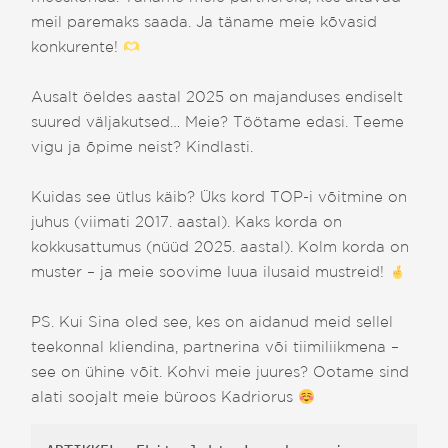
meil paremaks saada. Ja täname meie kõvasid
konkurente!
Ausalt öeldes aastal 2025 on majanduses endiselt
suured väljakutsed… Meie? Töötame edasi. Teeme
vigu ja õpime neist? Kindlasti.
Kuidas see ütlus käib? Üks kord TOP-i võitmine on
juhus (viimati 2017. aastal). Kaks korda on
kokkusattumus (nüüd 2025. aastal). Kolm korda on
muster – ja meie soovime luua ilusaid mustreid!
PS. Kui Sina oled see, kes on aidanud meid sellel
teekonnal kliendina, partnerina või tiimiliikmena –
see on ühine võit. Kohvi meie juures? Ootame sind
alati soojalt meie büroos Kadriorus