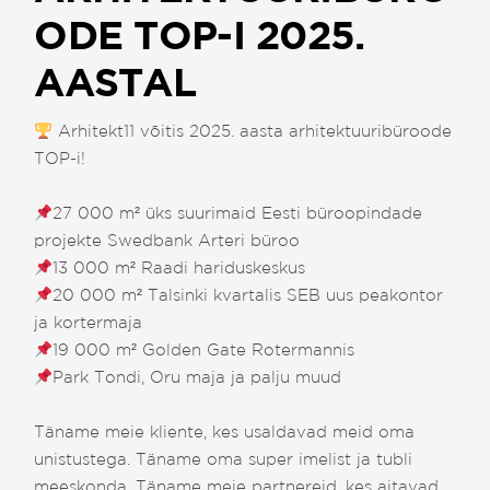
ODE TOP-I 2025.
AASTAL
Arhitekt11 võitis 2025. aasta arhitektuuribüroode
TOP-i!
27 000 m² üks suurimaid Eesti büroopindade
projekte Swedbank Arteri büroo
13 000 m² Raadi hariduskeskus
20 000 m² Talsinki kvartalis SEB uus peakontor
ja kortermaja
19 000 m² Golden Gate Rotermannis
Park Tondi, Oru maja ja palju muud
Täname meie kliente, kes usaldavad meid oma
unistustega. Täname oma super imelist ja tubli
meeskonda. Täname meie partnereid, kes aitavad