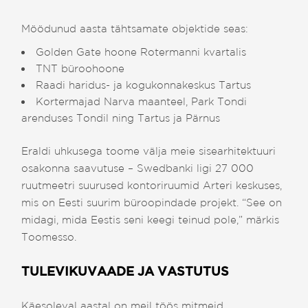
Möödunud aasta tähtsamate objektide seas:
Golden Gate hoone Rotermanni kvartalis
TNT büroohoone
Raadi haridus- ja kogukonnakeskus Tartus
Kortermajad Narva maanteel, Park Tondi
arenduses Tondil ning Tartus ja Pärnus
Eraldi uhkusega toome välja meie sisearhitektuuri
osakonna saavutuse – Swedbanki ligi 27 000
ruutmeetri suurused kontoriruumid Arteri keskuses,
mis on Eesti suurim büroopindade projekt. “See on
midagi, mida Eestis seni keegi teinud pole,” märkis
Toomesso.
TULEVIKUVAADE JA VASTUTUS
Käesoleval aastal on meil töös mitmeid