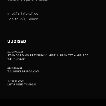
info@arhitekt11.ee
Joa tn 2/1, Tallinn
UUDISED
29. juuni 2026
STANDARD VS PREMIUM VIIMISTLUSPAKETT – MIS SEE
TÄHENDAB?
25. mai 2026
TALSINKI NURGAKIVI
4. veebr 2026
LIITU MEIE TIIMIGA!