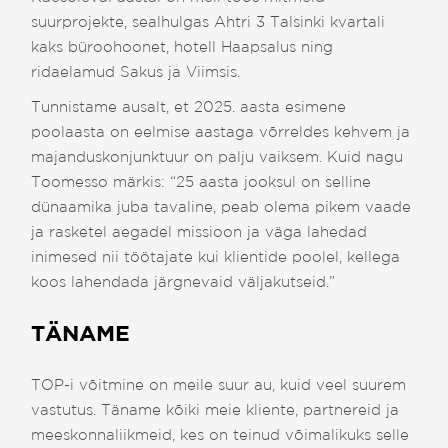
suurprojekte, sealhulgas Ahtri 3 Talsinki kvartali
kaks büroohoonet, hotell Haapsalus ning
ridaelamud Sakus ja Viimsis.
Tunnistame ausalt, et 2025. aasta esimene
poolaasta on eelmise aastaga võrreldes kehvem ja
majanduskonjunktuur on palju vaiksem. Kuid nagu
Toomesso märkis: “25 aasta jooksul on selline
dünaamika juba tavaline, peab olema pikem vaade
ja rasketel aegadel missioon ja väga lahedad
inimesed nii töötajate kui klientide poolel, kellega
koos lahendada järgnevaid väljakutseid.”
TÄNAME
TOP-i võitmine on meile suur au, kuid veel suurem
vastutus. Täname kõiki meie kliente, partnereid ja
meeskonnaliikmeid, kes on teinud võimalikuks selle