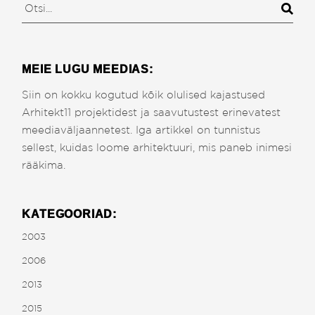
Search
MEIE LUGU MEEDIAS:
Siin on kokku kogutud kõik olulised kajastused
Arhitekt11 projektidest ja saavutustest erinevatest
meediaväljaannetest. Iga artikkel on tunnistus
sellest, kuidas loome arhitektuuri, mis paneb inimesi
rääkima.
KATEGOORIAD:
2003
2006
2013
2015