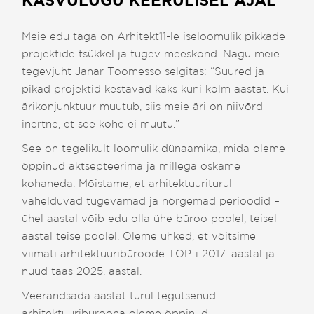
Meie edu taga on Arhitekt11-le iseloomulik pikkade
projektide tsükkel ja tugev meeskond. Nagu meie
tegevjuht Janar Toomesso selgitas: “Suured ja
pikad projektid kestavad kaks kuni kolm aastat. Kui
ärikonjunktuur muutub, siis meie äri on niivõrd
inertne, et see kohe ei muutu.”
See on tegelikult loomulik dünaamika, mida oleme
õppinud aktsepteerima ja millega oskame
kohaneda. Mõistame, et arhitektuuriturul
vahelduvad tugevamad ja nõrgemad perioodid –
ühel aastal võib edu olla ühe büroo poolel, teisel
aastal teise poolel. Oleme uhked, et võitsime
viimati arhitektuuribüroode TOP-i 2017. aastal ja
nüüd taas 2025. aastal.
Veerandsada aastat turul tegutsenud
arhitektuuribüroona oleme õppinud