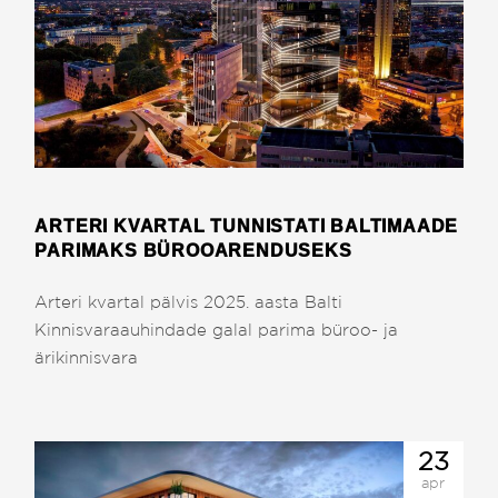
ARTERI KVARTAL TUNNISTATI BALTIMAADE
PARIMAKS BÜROOARENDUSEKS
Arteri kvartal pälvis 2025. aasta Balti
Kinnisvaraauhindade galal parima büroo- ja
ärikinnisvara
23
apr