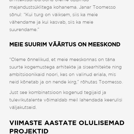
majandustsüklitega kohanema. Janar Toomesso
sõnul: “Kui turg on väiksem, siis ka meie
vähendame ja kui kasvab, siis ka meie
suurendame.”
MEIE SUURIM VÄÄRTUS ON MEESKOND
“Oleme õnnelikud, et meie meeskonnas on täna
suurte kogemustega arhitekte ja sisearhitekte ning
ambitsioonikaid noori, kes on valinud eriala, mis
neid kõnetab ja on nende kirg,” rõhutas Toomesso.
Just see kombinatsioon kogenud tegijaid ja
tulevikutalente võimaldab meil lahendada keerulisi
väljakutseid.
VIIMASTE AASTATE OLULISEMAD
PROJEKTID